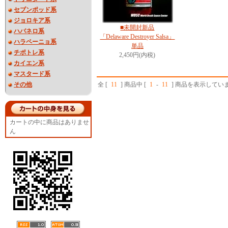
セブンポッド系
ジョロキア系
■未開封新品
ハバネロ系
「Delaware Destroyer Salsa」
ハラペーニョ系
単品
チポトレ系
2,450円(内税)
カイエン系
マスタード系
その他
全 [
11
] 商品中 [
1
-
11
] 商品を表示してい
カートの中に商品はありませ
ん