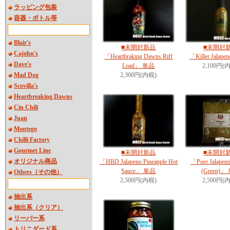
ラッピング包装
容器・ボトル等
Blair's
■未開封新品
■未開封
Cajohn's
「Heartbraking Dawns Riff
「Killer Jala
Dave's
Load」 単品
2,100円(
Mad Dog
2,300円(内税)
Scovilla's
Heartbreaking Dawns
Cin Chili
Juan
Montego
Chilli Factory
Gourmet Line
■未開封新品
■未開封
オリジナル商品
「HBD Jalapeno Pineapple Hot
「Pure Jalapen
Sauce」 単品
(Green)」
Others（その他）
2,500円(内税)
2,500円(
抽出系
抽出系（クリア）
リーパー系
トリニダード系