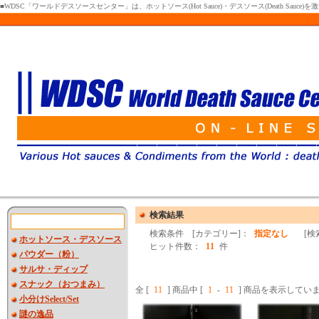
■WDSC「ワールドデスソースセンター」は、ホットソース(Hot Sauce)・デスソース(Death Sa
検索結果
検索条件 [カテゴリー]：
指定なし
[検索
ホットソース・デスソース
ヒット件数：
11
件
パウダー（粉）
サルサ・ディップ
スナック（おつまみ）
全 [
11
] 商品中 [
1
-
11
] 商品を表示してい
小分けSelect/Set
謎の逸品