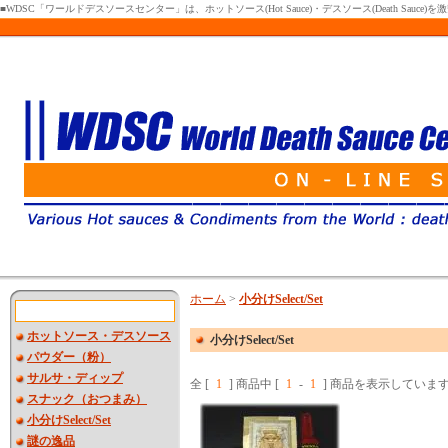
■WDSC「ワールドデスソースセンター」は、ホットソース(Hot Sauce)・デスソース(Death Sa
ホーム
>
小分けSelect/Set
ホットソース・デスソース
小分けSelect/Set
パウダー（粉）
サルサ・ディップ
全 [
1
] 商品中 [
1
-
1
] 商品を表示していま
スナック（おつまみ）
小分けSelect/Set
謎の逸品