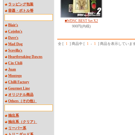
ラッピング包装
容器・ボトル等
■WDSC BEST Set X2
Blair's
900円(内税)
Cajohn's
Dave's
全 [
1
] 商品中 [
1
-
1
] 商品を表示していま
Mad Dog
Scovilla's
Heartbreaking Dawns
Cin Chili
Juan
Montego
Chilli Factory
Gourmet Line
オリジナル商品
Others（その他）
抽出系
抽出系（クリア）
リーパー系
トリニダード系