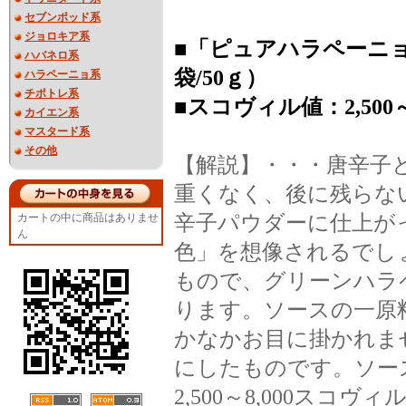
セブンポッド系
ジョロキア系
■「ピュアハラペーニョパウダ
ハバネロ系
袋/50ｇ）
ハラペーニョ系
チポトレ系
■スコヴィル値：2,500～8
カイエン系
マスタード系
その他
【解説】・・・唐辛子
重くなく、後に残らな
カートの中に商品はありませ
辛子パウダーに仕上が
ん
色」を想像されるでし
もので、グリーンハラ
ります。ソースの一原
かなかお目に掛かれま
にしたものです。ソー
2,500～8,000ス