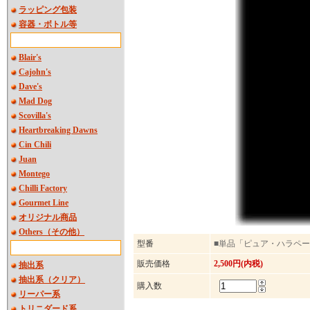
ラッピング包装
容器・ボトル等
Blair's
Cajohn's
Dave's
Mad Dog
Scovilla's
Heartbreaking Dawns
Cin Chili
Juan
Montego
Chilli Factory
Gourmet Line
オリジナル商品
Others（その他）
型番
■単品「ピュア・ハラペ
販売価格
2,500円(内税)
抽出系
抽出系（クリア）
購入数
リーパー系
トリニダード系