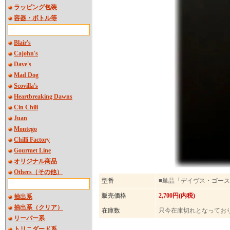
ラッピング包装
容器・ボトル等
Blair's
Cajohn's
Dave's
Mad Dog
Scovilla's
Heartbreaking Dawns
Cin Chili
Juan
Montego
Chilli Factory
Gourmet Line
オリジナル商品
Others（その他）
型番
■単品「デイヴス・ゴー
販売価格
2,700円(内税)
抽出系
抽出系（クリア）
在庫数
只今在庫切れとなってお
リーパー系
トリニダード系