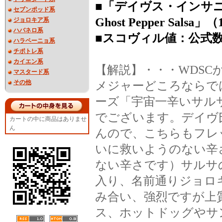
■「デイヴス・インサニティ
セブンポッド系
Ghost Pepper Salsa」
ジョロキア系
ハバネロ系
■スコヴィル値：公式
ハラペーニョ系
チポトレ系
カイエン系
【解説】・・・WDSCから
マスタード系
その他
メジャーどころならで
ーズ「宇宙一辛いサル
でございます。デイヴ
カートの中に商品はありませ
ん
んので、こちらもフレ
いに救いようのない辛
ない辛さです）サルサ
入り、名前通りジョロ
み合い、強烈ですが上
ス、ホットドッグやサ