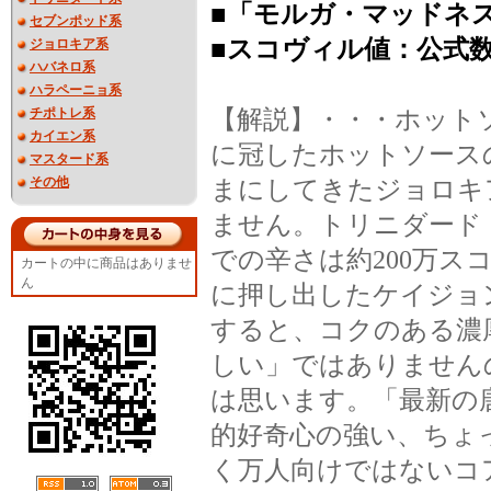
■「モルガ・マッドネス-Caj
セブンポッド系
■スコヴィル値：公式
ジョロキア系
ハバネロ系
ハラペーニョ系
チポトレ系
【解説】・・・ホットソ
カイエン系
に冠したホットソース
マスタード系
その他
まにしてきたジョロキ
ません。トリニダード
での辛さは約200万
カートの中に商品はありませ
ん
に押し出したケイジョ
すると、コクのある濃
しい」ではありません
は思います。「最新の
的好奇心の強い、ちょ
く万人向けではないコ