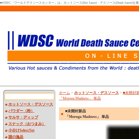
■WDSC「ワールドデスソースセンター」は、ホットソース(Hot Sauce)・デスソース(Death Sa
ホーム
>
ホットソース・デスソース
>
■未開封
「Moruga Madness」 単品
ホットソース・デスソース
パウダー（粉）
■未開封新品
「Moruga Madness」 単品
サルサ・ディップ
スナック（おつまみ）
小分けSelect/Set
謎の逸品