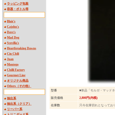
ラッピング包装
容器・ボトル等
Blair's
Cajohn's
Dave's
Mad Dog
Scovilla's
Heartbreaking Dawns
Cin Chili
Juan
Montego
Chilli Factory
Gourmet Line
オリジナル商品
Others（その他）
型番
■単品「モルガ・マッド
販売価格
2,800円(内税)
抽出系
抽出系（クリア）
在庫数
只今在庫切れとなってお
リーパー系
トリニダード系