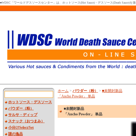
■WDSC「ワールドデスソースセンター」は、ホットソース(Hot Sauce)・デスソース(Death Sa
ホーム
>
パウダー（粉）
>
■未開封新品
「Ancho Powder」 単品
ホットソース・デスソース
パウダー（粉）
■未開封新品
「Ancho Powder」 単品
サルサ・ディップ
スナック（おつまみ）
小分けSelect/Set
謎の逸品