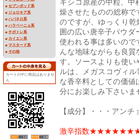
キシコ原産の中粒、中
セブンポッド系
燥させたものの総称で
ジョロキア系
ハバネロ系
のですが、ゆっくり乾
ハラペーニョ系
囲の広い唐辛子パウダ
チポトレ系
カイエン系
使われる事は多いので
マスタード系
んな地味ながらも良質
その他
す。ソースよりも使いや
ルは、メガスコヴィル
カートの中に商品はありませ
な香辛料としての価値
ん
分にお楽しみ下さいま
【成分】・・・アンチ
激辛指数★★★★★★★