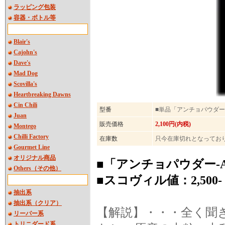
ラッピング包装
容器・ボトル等
Blair's
Cajohn's
Dave's
Mad Dog
Scovilla's
Heartbreaking Dawns
Cin Chili
型番
■単品「アンチョパウダ
Juan
販売価格
2,100円(内税)
Montego
Chilli Factory
在庫数
只今在庫切れとなってお
Gourmet Line
オリジナル商品
■「アンチョパウダー-Anc
Others（その他）
■スコヴィル値：2,500-
抽出系
抽出系（クリア）
【解説】・・・全く聞
リーパー系
トリニダード系