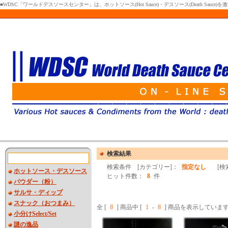
■WDSC「ワールドデスソースセンター」は、ホットソース(Hot Sauce)・デスソース(Death Sa
検索結果
検索条件 [カテゴリー]：
指定なし
[検索
ホットソース・デスソース
ヒット件数：
8
件
パウダー（粉）
サルサ・ディップ
スナック（おつまみ）
全 [
8
] 商品中 [
1
-
8
] 商品を表示していま
小分けSelect/Set
謎の逸品