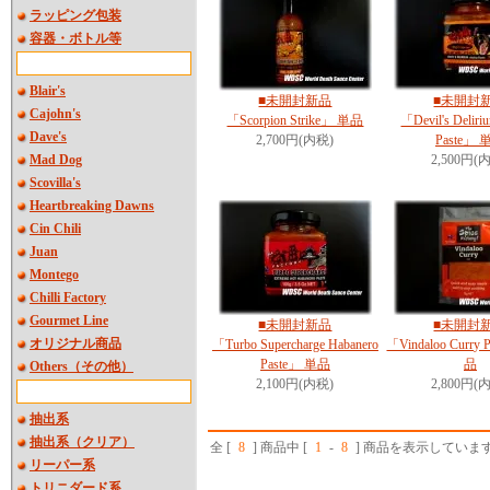
ラッピング包装
容器・ボトル等
Blair's
■未開封新品
■未開封
Cajohn's
「Scorpion Strike」 単品
「Devil's Deliriu
Dave's
2,700円(内税)
Paste」 
Mad Dog
2,500円(
Scovilla's
Heartbreaking Dawns
Cin Chili
Juan
Montego
Chilli Factory
Gourmet Line
■未開封新品
■未開封
オリジナル商品
「Turbo Supercharge Habanero
「Vindaloo Curry
Paste」 単品
品
Others（その他）
2,100円(内税)
2,800円(
抽出系
抽出系（クリア）
全 [
8
] 商品中 [
1
-
8
] 商品を表示していま
リーパー系
トリニダード系